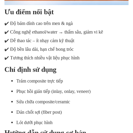
Ưu điểm nổi bật
✔️
Độ bám dính cao trên men & ngà
✔️
Công nghệ ethanol/water → thấm sâu, giảm vi kẽ
✔️
Dễ thao tác – ít nhạy cảm kỹ thuật
✔️
Độ bền lâu dài, hạn chế bong tróc
✔️
Tương thích nhiều vật liệu phục hình
Chỉ định sử dụng
Trám composite trực tiếp
Phục hồi gián tiếp (inlay, onlay, veneer)
Sửa chữa composite/ceramic
Dán chốt sợi (fiber post)
Lót dưới phục hình
Hướng dẫn sử dụng cơ bản