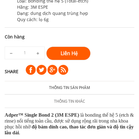
Loại: Bonding thế hệ 5 (Total-etch)
Hãng: 3M ESPE
Dạng: dung dịch quang trùng hợp
Quy cách: lọ 6g
Còn hàng
Liên Hệ
SHARE
THÔNG TIN SẢN PHẨM
THÔNG TIN KHÁC
Adper™ Single Bond 2 (3M ESPE)
là bonding thế hệ 5 (etch &
rinse) nổi tiếng toàn cầu, được sử dụng rộng rãi trong nha khoa
phục hồi nhờ
độ bám dính cao, thao tác đơn giản và độ tin cậy
lâu dài
.