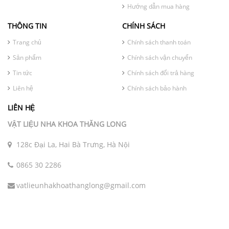
Hướng dẫn mua hàng
THÔNG TIN
CHÍNH SÁCH
Trang chủ
Chính sách thanh toán
Sản phẩm
Chính sách vận chuyển
Tin tức
Chính sách đổi trả hàng
Liên hệ
Chính sách bảo hành
LIÊN HỆ
VẬT LIỆU NHA KHOA THĂNG LONG
128c Đại La, Hai Bà Trưng, Hà Nội
0865 30 2286
vatlieunhakhoathanglong@gmail.com