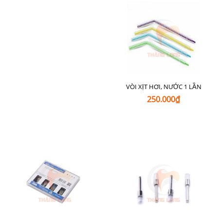
VÒI XỊT HƠI, NƯỚC 1 LẦN
250.000₫