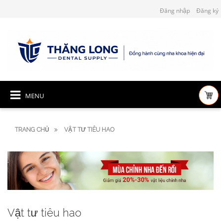
Đăng nhập
Đăng ký
MENU
TRANG CHỦ
VẬT TƯ TIÊU HAO
Vật tư tiêu hao