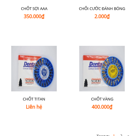
CHỐT SỢI AAA
CHỔI CƯỚC ĐÁNH BÓNG
350.000₫
2.000₫
CHỐT TITAN
CHỐT VÀNG
Liên hệ
400.000₫
1
2
»