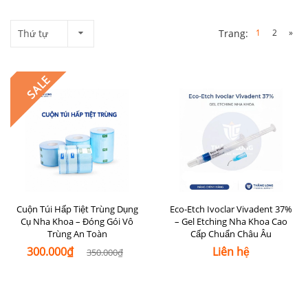
Thứ tự
1
2
»
Trang:
SALE
Cuộn Túi Hấp Tiệt Trùng Dụng
Eco-Etch Ivoclar Vivadent 37%
Cụ Nha Khoa – Đóng Gói Vô
– Gel Etching Nha Khoa Cao
Trùng An Toàn
Cấp Chuẩn Châu Âu
300.000₫
Liên hệ
350.000₫