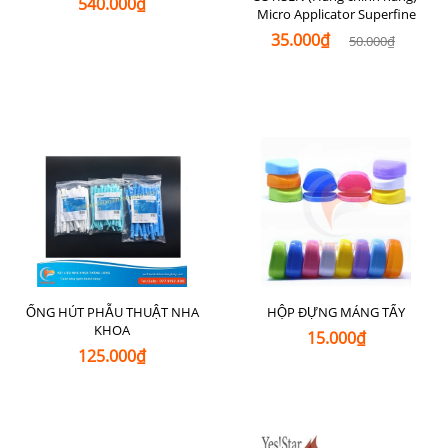
540.000₫
Micro Applicator Superfine
35.000₫
50.000₫
ỐNG HÚT PHẪU THUẬT NHA
HỘP ĐỰNG MÁNG TẨY
KHOA
15.000₫
125.000₫