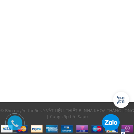
© Bản quyền thuộc về VẬT LIỆU, THIẾT BỊ NHA KHOA THĂNG LONG
| Cung cấp bởi Sapo