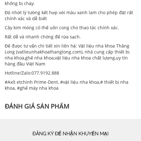
không bị chảy.
Độ nhớt lý tưởng kết hợp với màu xanh lam cho phép đặt rất
chính xác và dễ biết
Cây kim mỏng có thể uốn cong cho thao tác chính xác.
Rất dễ và nhanh chóng để rửa sạch.
Để được tư vấn chi tiết xin liên hệ: Vật liệu nha khoa Thăng
Long (vatlieunhakhoathanglong.com), nhà cung cấp thiết bị
nha khoa,ghế nha khoa,vật liệu nha khoa chất lượng,uy tín
hàng đầu Việt Nam
Hotline/Zalo:077.9192.888
#Axít etchinh Prime-Dent, #vật liệu nha khoa,# thiết bị nha
khoa, #ghế máy nha khoa
ĐÁNH GIÁ SẢN PHẨM
ĐĂNG KÝ ĐỂ NHẬN KHUYẾN MẠI