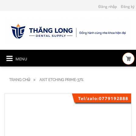
Đăng nhập
Đăng ký
MENU
TRANG CHỦ
AXIT ETCHING PRIME-37%