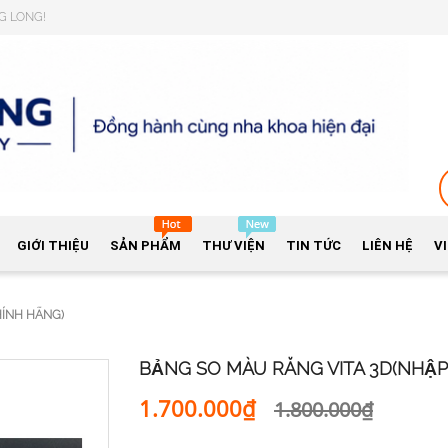
NG LONG!
GIỚI THIỆU
SẢN PHẨM
THƯ VIỆN
TIN TỨC
LIÊN HỆ
V
HÍNH HÃNG)
BẢNG SO MÀU RĂNG VITA 3D(NHẬP
1.700.000₫
1.800.000₫