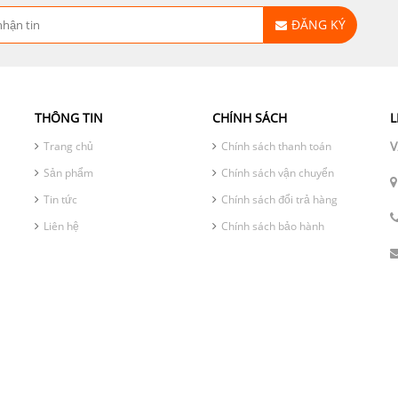
ĐĂNG KÝ
THÔNG TIN
CHÍNH SÁCH
L
V
Trang chủ
Chính sách thanh toán
Sản phẩm
Chính sách vận chuyển
Tin tức
Chính sách đổi trả hàng
Liên hệ
Chính sách bảo hành