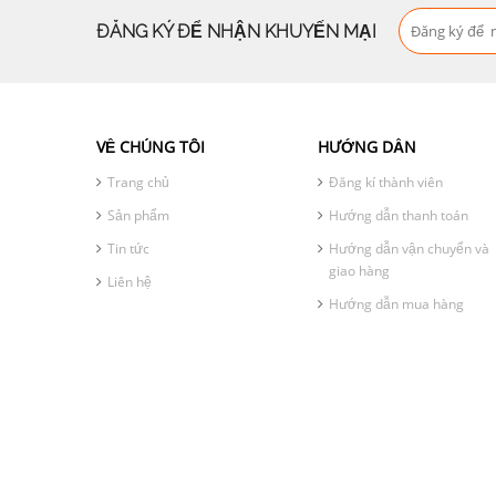
ĐĂNG KÝ ĐỂ NHẬN KHUYẾN MẠI
VỀ CHÚNG TÔI
HƯỚNG DẪN
Trang chủ
Đăng kí thành viên
Sản phẩm
Hướng dẫn thanh toán
Tin tức
Hướng dẫn vận chuyển và
giao hàng
Liên hệ
Hướng dẫn mua hàng