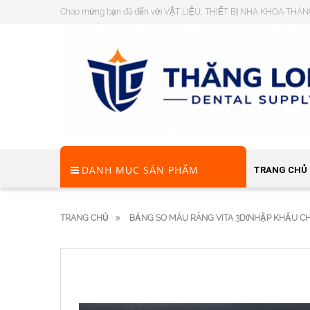
Chào mừng bạn đã đến với VẬT LIỆU, THIẾT BỊ NHA KHOA THĂ
DANH MỤC SẢN PHẨM
TRANG CHỦ
TRANG CHỦ
BẢNG SO MÀU RĂNG VITA 3D(NHẬP KHẨU C