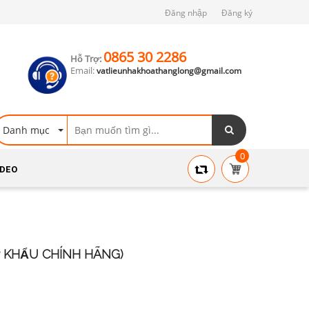
Đăng nhập
Đăng ký
0865 30 2286
Hỗ Trợ:
Email:
vatlieunhakhoathanglong@gmail.com
Danh mục
0
IDEO
 KHẨU CHÍNH HÃNG)