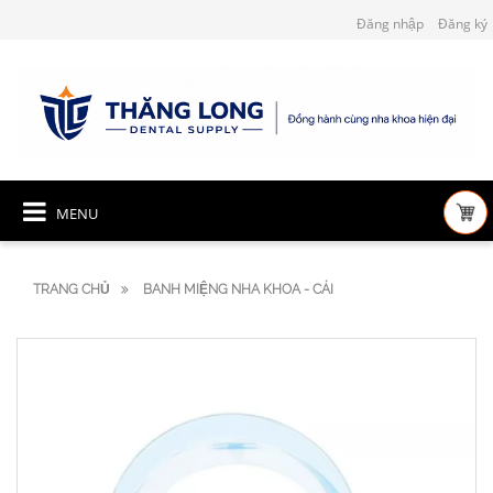
Đăng nhập
Đăng ký
MENU
TRANG CHỦ
BANH MIỆNG NHA KHOA - CÁI