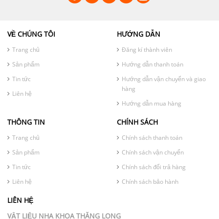
VỀ CHÚNG TÔI
HƯỚNG DẪN
Trang chủ
Đăng kí thành viên
Sản phẩm
Hướng dẫn thanh toán
Tin tức
Hướng dẫn vận chuyển và giao
hàng
Liên hệ
Hướng dẫn mua hàng
THÔNG TIN
CHÍNH SÁCH
Trang chủ
Chính sách thanh toán
Sản phẩm
Chính sách vận chuyển
Tin tức
Chính sách đổi trả hàng
Liên hệ
Chính sách bảo hành
LIÊN HỆ
VẬT LIỆU NHA KHOA THĂNG LONG