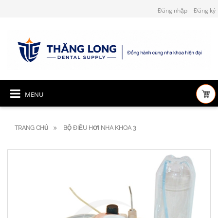
Đăng nhập
Đăng ký
MENU
TRANG CHỦ
BỘ ĐIỀU HƠI NHA KHOA 3