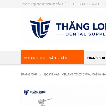
Chào mừng bạn đã đến với VẬT LIỆU, THIẾT BỊ NHA KHOA THĂ
DANH MỤC SẢN PHẨM
TRANG CHỦ
TRANG CHỦ
BỘ KIT VẶN IMPLANT COXO C-TW1 CHÍNH H