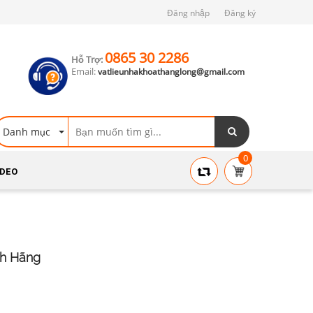
Đăng nhập
Đăng ký
0865 30 2286
Hỗ Trợ:
Email:
vatlieunhakhoathanglong@gmail.com
Danh mục
0
IDEO
nh Hãng