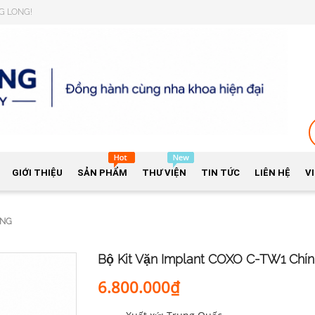
NG LONG!
GIỚI THIỆU
SẢN PHẨM
THƯ VIỆN
TIN TỨC
LIÊN HỆ
V
ÃNG
Bộ Kit Vặn Implant COXO C-TW1 Chí
6.800.000₫