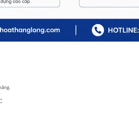
hãng.
c
.