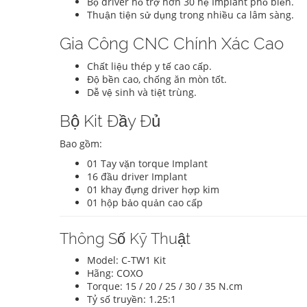
Bộ driver hỗ trợ hơn 30 hệ Implant phổ biến.
Thuận tiện sử dụng trong nhiều ca lâm sàng.
Gia Công CNC Chính Xác Cao
Chất liệu thép y tế cao cấp.
Độ bền cao, chống ăn mòn tốt.
Dễ vệ sinh và tiệt trùng.
Bộ Kit Đầy Đủ
Bao gồm:
01 Tay vặn torque Implant
16 đầu driver Implant
01 khay đựng driver hợp kim
01 hộp bảo quản cao cấp
Thông Số Kỹ Thuật
Model: C-TW1 Kit
Hãng: COXO
Torque: 15 / 20 / 25 / 30 / 35 N.cm
Tỷ số truyền: 1.25:1