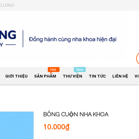
NG LONG!
GIỚI THIỆU
SẢN PHẨM
THƯ VIỆN
TIN TỨC
LIÊN HỆ
V
BÔNG CUỘN NHA KHOA
10.000₫