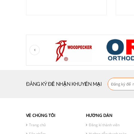
ĐĂNG KÝ ĐỂ NHẬN KHUYẾN MẠI
VỀ CHÚNG TÔI
HƯỚNG DẪN
Trang chủ
Đăng kí thành viên
Sản phẩm
Hướng dẫn thanh toán