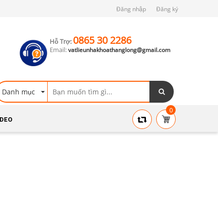
Đăng nhập
Đăng ký
0865 30 2286
Hỗ Trợ:
Email:
vatlieunhakhoathanglong@gmail.com
Danh mục
0
IDEO