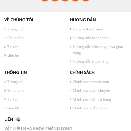
VỀ CHÚNG TÔI
HƯỚNG DẪN
Trang chủ
Đăng kí thành viên
Sản phẩm
Hướng dẫn thanh toán
Tin tức
Hướng dẫn vận chuyển và giao
hàng
Liên hệ
Hướng dẫn mua hàng
THÔNG TIN
CHÍNH SÁCH
Trang chủ
Chính sách thanh toán
Sản phẩm
Chính sách vận chuyển
Tin tức
Chính sách đổi trả hàng
Liên hệ
Chính sách bảo hành
LIÊN HỆ
VẬT LIỆU NHA KHOA THĂNG LONG