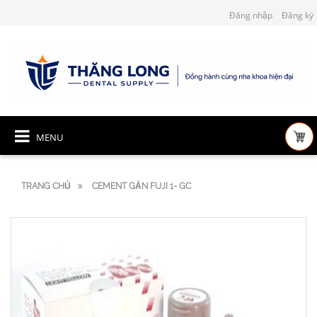
Đăng nhập
Đăng ký
MENU
TRANG CHỦ
CEMENT GẮN FUJI 1- GC