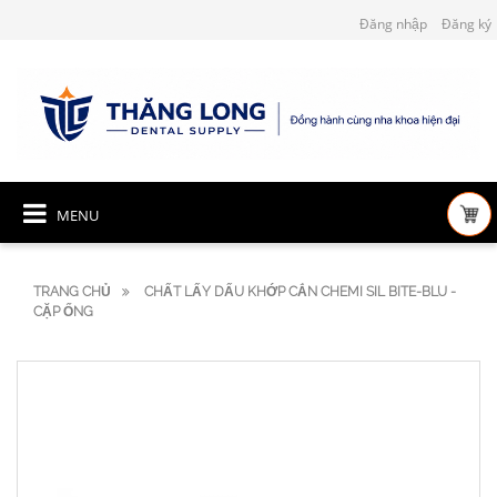
Đăng nhập
Đăng ký
MENU
TRANG CHỦ
CHẤT LẤY DẤU KHỚP CẮN CHEMI SIL BITE-BLU -
CẶP ỐNG