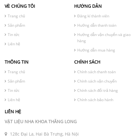
VỀ CHÚNG TÔI
HƯỚNG DẪN
Trang chủ
Đăng kí thành viên
Sản phẩm
Hướng dẫn thanh toán
Tin tức
Hướng dẫn vận chuyển và giao
hàng
Liên hệ
Hướng dẫn mua hàng
THÔNG TIN
CHÍNH SÁCH
Trang chủ
Chính sách thanh toán
Sản phẩm
Chính sách vận chuyển
Tin tức
Chính sách đổi trả hàng
Liên hệ
Chính sách bảo hành
LIÊN HỆ
VẬT LIỆU NHA KHOA THĂNG LONG
128c Đại La, Hai Bà Trưng, Hà Nội