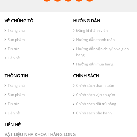
VỀ CHÚNG TÔI
HƯỚNG DẪN
Trang chủ
Đăng kí thành viên
Sản phẩm
Hướng dẫn thanh toán
Tin tức
Hướng dẫn vận chuyển và giao
hàng
Liên hệ
Hướng dẫn mua hàng
THÔNG TIN
CHÍNH SÁCH
Trang chủ
Chính sách thanh toán
Sản phẩm
Chính sách vận chuyển
Tin tức
Chính sách đổi trả hàng
Liên hệ
Chính sách bảo hành
LIÊN HỆ
VẬT LIỆU NHA KHOA THĂNG LONG