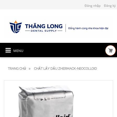
Đăng nhập
Đăng ký
MENU
TRANG CHỦ
CHẤT LẤY DẤU ZHERMACK-NEOCOLLOID