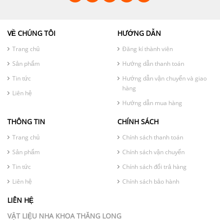
VỀ CHÚNG TÔI
HƯỚNG DẪN
Trang chủ
Đăng kí thành viên
Sản phẩm
Hướng dẫn thanh toán
Tin tức
Hướng dẫn vận chuyển và giao
hàng
Liên hệ
Hướng dẫn mua hàng
THÔNG TIN
CHÍNH SÁCH
Trang chủ
Chính sách thanh toán
Sản phẩm
Chính sách vận chuyển
Tin tức
Chính sách đổi trả hàng
Liên hệ
Chính sách bảo hành
LIÊN HỆ
VẬT LIỆU NHA KHOA THĂNG LONG