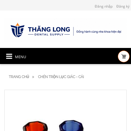
Đăng nhập
Đăng ký
MENU
TRANG CHỦ
CHÉN TRỘN LỤC GIÁC - CÁI