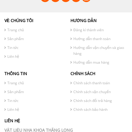
VỀ CHÚNG TÔI
HƯỚNG DẪN
Trang chủ
Đăng kí thành viên
Sản phẩm
Hướng dẫn thanh toán
Tin tức
Hướng dẫn vận chuyển và giao
hàng
Liên hệ
Hướng dẫn mua hàng
THÔNG TIN
CHÍNH SÁCH
Trang chủ
Chính sách thanh toán
Sản phẩm
Chính sách vận chuyển
Tin tức
Chính sách đổi trả hàng
Liên hệ
Chính sách bảo hành
LIÊN HỆ
VẬT LIỆU NHA KHOA THĂNG LONG