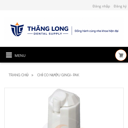
Đăng nhập
Đăng ký
MENU
TRANG CHỦ
CHỈ CO NƯỚU GINGI- PAK