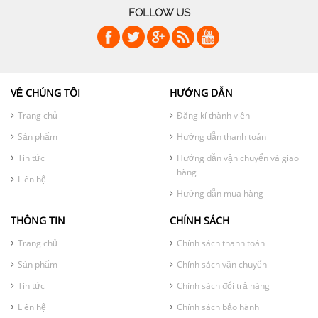
FOLLOW US
VỀ CHÚNG TÔI
HƯỚNG DẪN
Trang chủ
Đăng kí thành viên
Sản phẩm
Hướng dẫn thanh toán
Tin tức
Hướng dẫn vận chuyển và giao
hàng
Liên hệ
Hướng dẫn mua hàng
THÔNG TIN
CHÍNH SÁCH
Trang chủ
Chính sách thanh toán
Sản phẩm
Chính sách vận chuyển
Tin tức
Chính sách đổi trả hàng
Liên hệ
Chính sách bảo hành