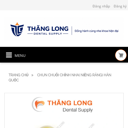
Đăng nhập
Đăng ký
MENU
TRANG CHỦ
CHUN CHUỖI CHỈNH NHA( NIỀNG RĂNG) HÀN
QUỐC