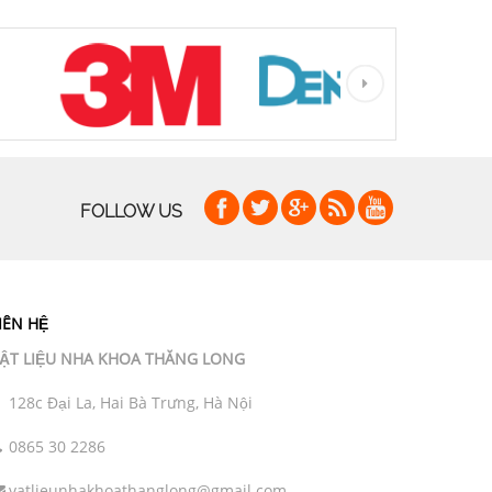
FOLLOW US
IÊN HỆ
ẬT LIỆU NHA KHOA THĂNG LONG
128c Đại La, Hai Bà Trưng, Hà Nội
0865 30 2286
vatlieunhakhoathanglong@gmail.com