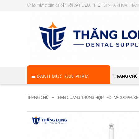
Chào mừng bạn đã đến với VẬT LIỆU, THIẾT BỊ NHA KHOA THĂ
DANH MỤC SẢN PHẨM
TRANG CHỦ
TRANG CHỦ
ĐÈN QUANG TRÙNG HỢP LED I WOODPECKE