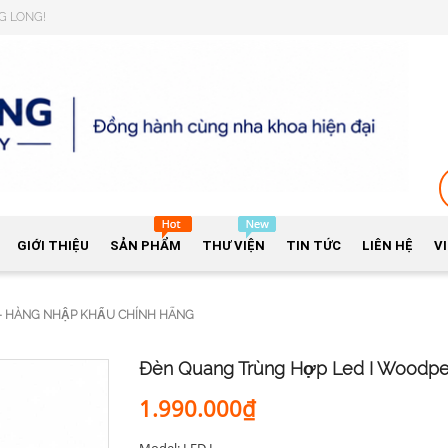
NG LONG!
GIỚI THIỆU
SẢN PHẨM
THƯ VIỆN
TIN TỨC
LIÊN HỆ
V
- HÀNG NHẬP KHẨU CHÍNH HÃNG
Đèn Quang Trùng Hợp Led I Woodpe
1.990.000₫
Model: LED.I