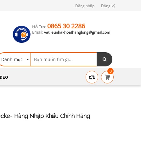
Đăng nhập
Đăng ký
0865 30 2286
Hỗ Trợ:
Email:
vatlieunhakhoathanglong@gmail.com
Danh mục
0
IDEO
cke- Hàng Nhập Khẩu Chính Hãng