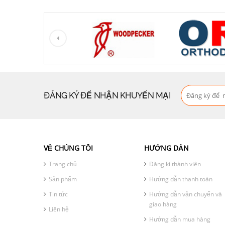
ĐĂNG KÝ ĐỂ NHẬN KHUYẾN MẠI
VỀ CHÚNG TÔI
HƯỚNG DẪN
Trang chủ
Đăng kí thành viên
Sản phẩm
Hướng dẫn thanh toán
Tin tức
Hướng dẫn vận chuyển và
giao hàng
Liên hệ
Hướng dẫn mua hàng