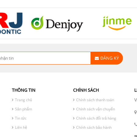
ĐĂNG KÝ
THÔNG TIN
CHÍNH SÁCH
L
V
Trang chủ
Chính sách thanh toán
Sản phẩm
Chính sách vận chuyển
Tin tức
Chính sách đổi trả hàng
Liên hệ
Chính sách bảo hành