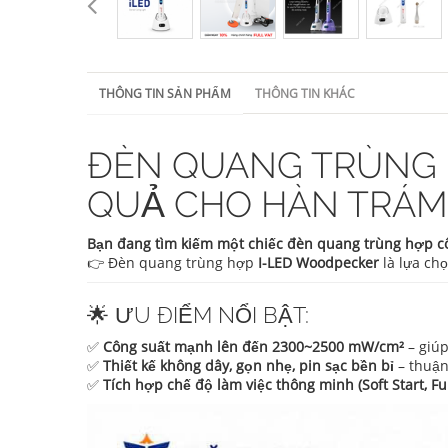
THÔNG TIN SẢN PHẨM
THÔNG TIN KHÁC
ĐÈN QUANG TRÙNG H
QUẢ CHO HÀN TRÁM
Bạn đang tìm kiếm một chiếc đèn quang trùng hợp c
👉 Đèn quang trùng hợp
I-LED Woodpecker
là lựa ch
🌟 ƯU ĐIỂM NỔI BẬT:
✅
Công suất mạnh lên đến 2300~2500 mW/cm²
– giúp
✅
Thiết kế không dây, gọn nhẹ, pin sạc bền bỉ
– thuận 
✅
Tích hợp chế độ làm việc thông minh (Soft Start, Ful