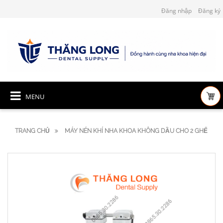
Đăng nhập
Đăng ký
MENU
TRANG CHỦ
MÁY NÉN KHÍ NHA KHOA KHÔNG DẦU CHO 2 GHẾ