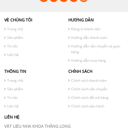
VỀ CHÚNG TÔI
HƯỚNG DẪN
Trang chủ
Đăng kí thành viên
Sản phẩm
Hướng dẫn thanh toán
Tin tức
Hướng dẫn vận chuyển và giao
hàng
Liên hệ
Hướng dẫn mua hàng
THÔNG TIN
CHÍNH SÁCH
Trang chủ
Chính sách thanh toán
Sản phẩm
Chính sách vận chuyển
Tin tức
Chính sách đổi trả hàng
Liên hệ
Chính sách bảo hành
LIÊN HỆ
VẬT LIỆU NHA KHOA THĂNG LONG