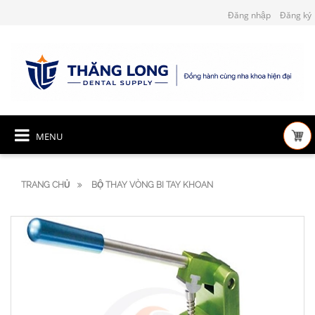
Đăng nhập
Đăng ký
MENU
TRANG CHỦ
BỘ THAY VÒNG BI TAY KHOAN