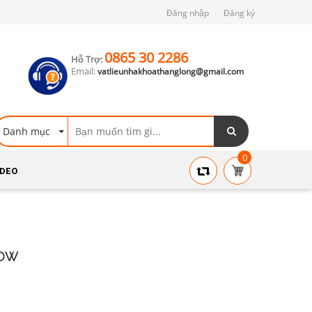
Đăng nhập
Đăng ký
0865 30 2286
Hỗ Trợ:
Email:
vatlieunhakhoathanglong@gmail.com
Danh mục
0
IDEO
LOW