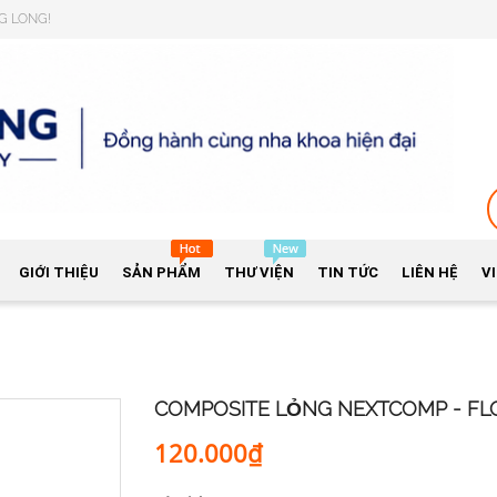
NG LONG!
GIỚI THIỆU
SẢN PHẨM
THƯ VIỆN
TIN TỨC
LIÊN HỆ
V
COMPOSITE LỎNG NEXTCOMP - F
120.000₫