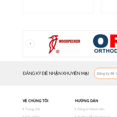
ĐĂNG KÝ ĐỂ NHẬN KHUYẾN MẠI
VỀ CHÚNG TÔI
HƯỚNG DẪN
Trang chủ
Đăng kí thành viên
Sản phẩm
Hướng dẫn thanh toán