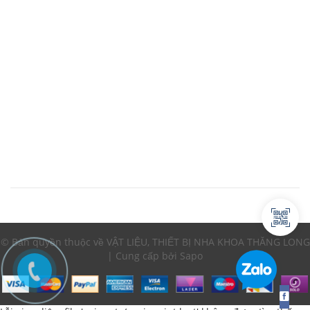
© Bản quyền thuộc về VẬT LIỆU, THIẾT BỊ NHA KHOA THĂNG LONG
| Cung cấp bởi Sapo