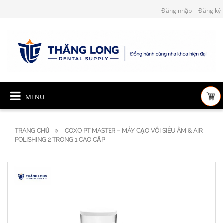
Đăng nhập
Đăng ký
MENU
TRANG CHỦ
COXO PT MASTER – MÁY CẠO VÔI SIÊU ÂM & AIR
POLISHING 2 TRONG 1 CAO CẤP