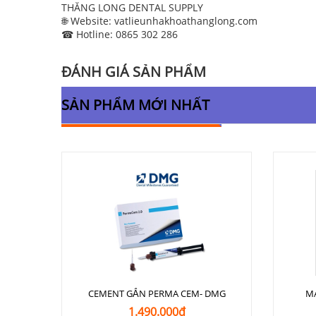
THĂNG LONG DENTAL SUPPLY
🌐 Website: vatlieunhakhoathanglong.com
☎ Hotline: 0865 302 286
ĐÁNH GIÁ SẢN PHẨM
SẢN PHẨM MỚI NHẤT
CEMENT GẮN PERMA CEM- DMG
M
1.490.000₫