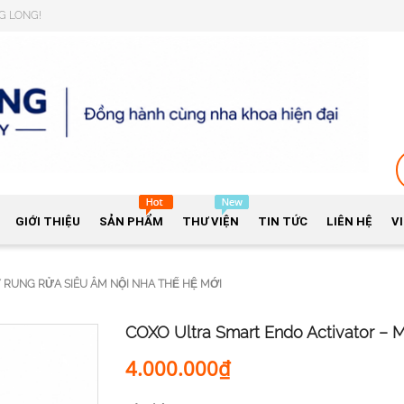
NG LONG!
GIỚI THIỆU
SẢN PHẨM
THƯ VIỆN
TIN TỨC
LIÊN HỆ
V
 RUNG RỬA SIÊU ÂM NỘI NHA THẾ HỆ MỚI
COXO Ultra Smart Endo Activator –
4.000.000₫