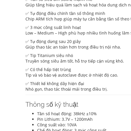
Giúp tăng hiệu quả làm sạch và hoạt hóa dung dịch nộ
✅ Tự động điều chỉnh tần số thông minh
Chip ARM tích hợp giúp máy tự cân bằng tần số theo t
✅ 3 mức công suất linh hoạt
Low – Medium – High phù hợp nhiều tình huống lâm 
✅ Tự động dừng sau 20 giây
Giúp thao tác an toàn hơn trong điều trị nội nha.
✅ Tip Titanium siêu nhỏ
Truyền sóng siêu âm tốt, hỗ trợ tiếp cận vùng khó.
✅ Có thể hấp tiệt trùng
Tip và vỏ bảo vệ autoclave được ở nhiệt độ cao.
✅ Thiết kế không dây hiện đại
Nhỏ gọn, thao tác thoải mái trong điều trị.
Thông số kỹ thuật
Tần số hoạt động: 38kHz ±10%
Pin Lithium: 3.7V – 1200mAh
Công suất vào: 10VA
Chế độ hoạt động: 3 mức công suất