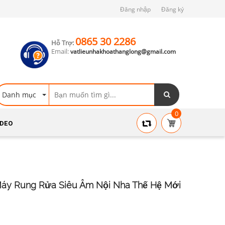
Đăng nhập
Đăng ký
0865 30 2286
Hỗ Trợ:
Email:
vatlieunhakhoathanglong@gmail.com
Danh mục
0
IDEO
 Máy Rung Rửa Siêu Âm Nội Nha Thế Hệ Mới