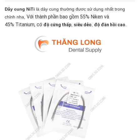
Dây cung NiTi
là dây cung thường đươc sử dụng nhất trong
Với thành phần bao gồm 55% Niken và
chỉnh nha,
45% Titanium, có
độ cứng thấp
,
siêu dẻo
,
độ đàn hồi cao
.