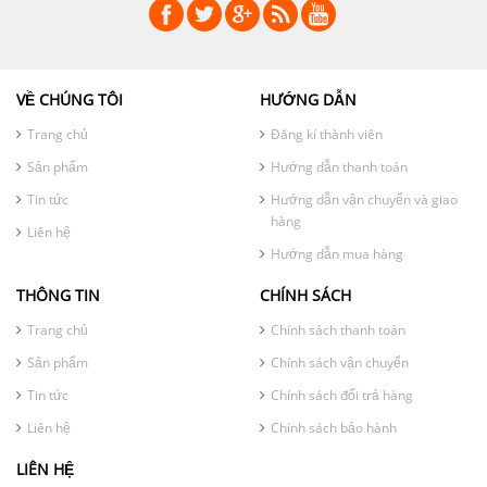
VỀ CHÚNG TÔI
HƯỚNG DẪN
Trang chủ
Đăng kí thành viên
Sản phẩm
Hướng dẫn thanh toán
Tin tức
Hướng dẫn vận chuyển và giao
hàng
Liên hệ
Hướng dẫn mua hàng
THÔNG TIN
CHÍNH SÁCH
Trang chủ
Chính sách thanh toán
Sản phẩm
Chính sách vận chuyển
Tin tức
Chính sách đổi trả hàng
Liên hệ
Chính sách bảo hành
LIÊN HỆ