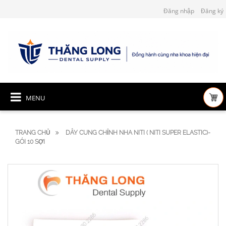
Đăng nhập
Đăng ký
MENU
TRANG CHỦ
DÂY CUNG CHỈNH NHA NITI ( NITI SUPER ELASTIC)-
GÓI 10 SỢI