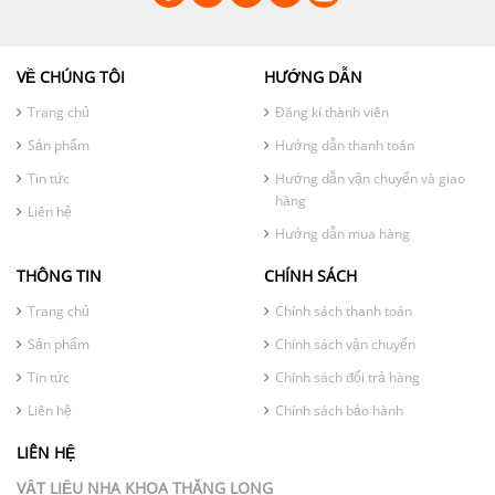
VỀ CHÚNG TÔI
HƯỚNG DẪN
Trang chủ
Đăng kí thành viên
Sản phẩm
Hướng dẫn thanh toán
Tin tức
Hướng dẫn vận chuyển và giao
hàng
Liên hệ
Hướng dẫn mua hàng
THÔNG TIN
CHÍNH SÁCH
Trang chủ
Chính sách thanh toán
Sản phẩm
Chính sách vận chuyển
Tin tức
Chính sách đổi trả hàng
Liên hệ
Chính sách bảo hành
LIÊN HỆ
VẬT LIỆU NHA KHOA THĂNG LONG