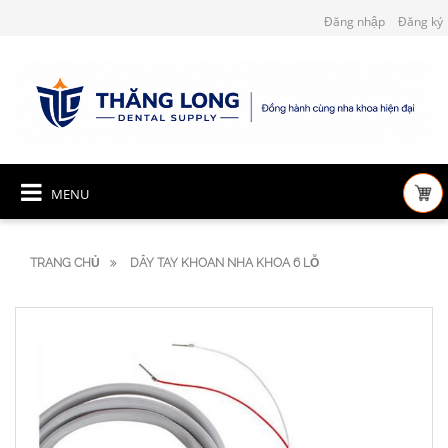
Đăng nhập
Đăng ký
MENU
TRANG CHỦ
DÂY TAY KHOAN NHA KHOA 6 LỖ