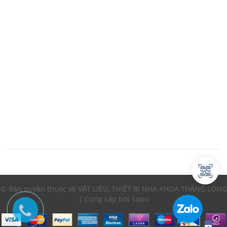
© Bản quyền thuộc về VẬT LIỆU, THIẾT BỊ NHA KHOA THĂNG LONG
| Cung cấp bởi Sapo