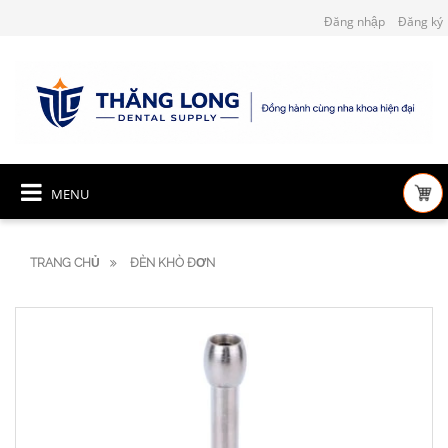
Đăng nhập
Đăng ký
MENU
TRANG CHỦ
ĐÈN KHÒ ĐƠN