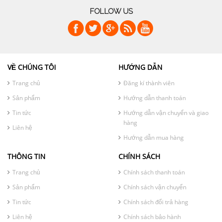
FOLLOW US
VỀ CHÚNG TÔI
HƯỚNG DẪN
Trang chủ
Đăng kí thành viên
Sản phẩm
Hướng dẫn thanh toán
Tin tức
Hướng dẫn vận chuyển và giao
hàng
Liên hệ
Hướng dẫn mua hàng
THÔNG TIN
CHÍNH SÁCH
Trang chủ
Chính sách thanh toán
Sản phẩm
Chính sách vận chuyển
Tin tức
Chính sách đổi trả hàng
Liên hệ
Chính sách bảo hành