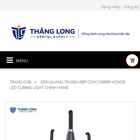
Đăng nhập
Đăng ký
MENU
TRANG CHỦ
ĐÈN QUANG TRÙNG HỢP COXO DB686 HONOR
LED CURING LIGHT CHÍNH HÃNG