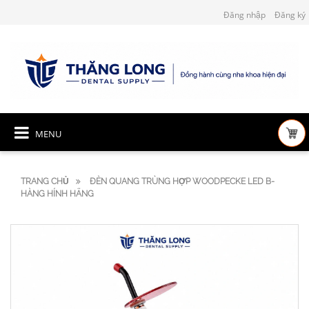
Đăng nhập
Đăng ký
MENU
TRANG CHỦ
ĐÈN QUANG TRÙNG HỢP WOODPECKE LED B-
HÀNG HÍNH HÃNG