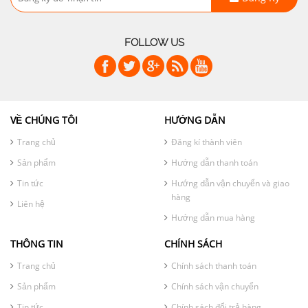
FOLLOW US
VỀ CHÚNG TÔI
HƯỚNG DẪN
Trang chủ
Đăng kí thành viên
Sản phẩm
Hướng dẫn thanh toán
Tin tức
Hướng dẫn vận chuyển và giao
hàng
Liên hệ
Hướng dẫn mua hàng
THÔNG TIN
CHÍNH SÁCH
Trang chủ
Chính sách thanh toán
Sản phẩm
Chính sách vận chuyển
Tin tức
Chính sách đổi trả hàng