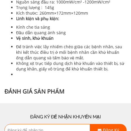
Nguồn sáng đầu ra: 1000mW/cm² -1200mW/cm²
Trọng lượng : 145g
Kích thước: 260mm×172mm×120mm
Linh kiện và phụ kiện:
Kính che tia sáng
Đầu dẫn quang ánh sáng
Vệ sinh, khử khuẩn
Để tránh việc lây nhiểm chéo giữa các bệnh nhân, sau
khi kết thúc điều trị ở mổi bệnh nhân cần khử khuẩn
ống dẫn quang và tấm bảo vệ mắt.
Không xịt trực tiếp dung dịch khử khuẩn vào thiết bị, sử
dụng khăn, giấy vô trùng để khử khuẩn thiết bị.
ĐÁNH GIÁ SẢN PHẨM
ĐĂNG KÝ ĐỂ NHẬN KHUYẾN MẠI
Đăng Ký