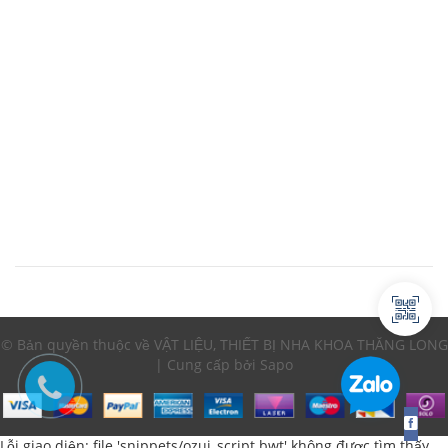
© Bản quyền thuộc về VẬT LIỆU, THIẾT BỊ NHA KHOA THĂNG LONG
| Cung cấp bởi Sapo
Lỗi giao diện: file 'snippets/ozui_script.bwt' không được tìm thấy