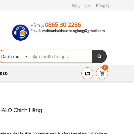
Đăng nhập
Đăng ký
0865 30 2286
Hỗ Trợ:
Email:
vatlieunhakhoathanglong@gmail.com
Danh mục
0
IDEO
HALO Chính Hãng
công suất lên đến 3000mW/cm², bước sóng rộng 385-515nm,