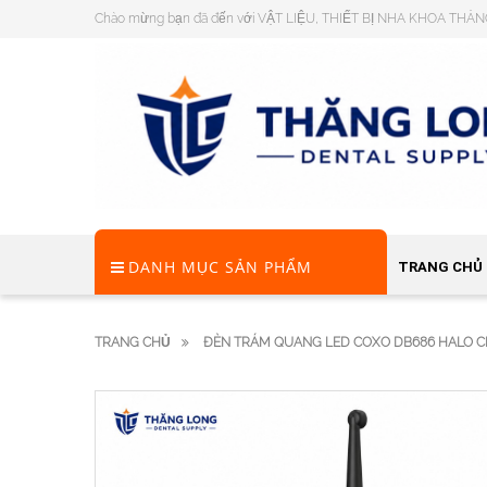
Chào mừng bạn đã đến với VẬT LIỆU, THIẾT BỊ NHA KHOA THĂ
DANH MỤC SẢN PHẨM
TRANG CHỦ
TRANG CHỦ
ĐÈN TRÁM QUANG LED COXO DB686 HALO 