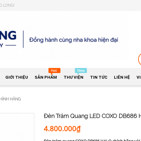
NG LONG!
GIỚI THIỆU
SẢN PHẨM
THƯ VIỆN
TIN TỨC
LIÊN HỆ
V
CHÍNH HÃNG
Đèn Trám Quang LED COXO DB686 
4.800.000₫
Đèn trám quang COXO DB686 HALO chính hãng với 