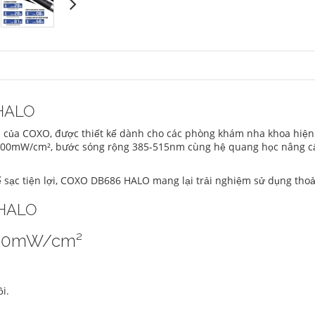
 HALO
ủa COXO, được thiết kế dành cho các phòng khám nha khoa hiện đạ
000mW/cm², bước sóng rộng 385-515nm cùng hệ quang học nâng cấ
 sạc tiện lợi, COXO DB686 HALO mang lại trải nghiệm sử dụng thoải 
 HALO
000mW/cm²
i.