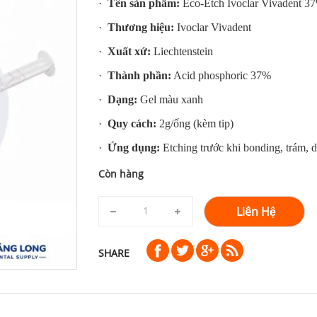
·
Tên sản phẩm:
Eco-Etch Ivoclar Vivadent 3
·
Thương hiệu:
Ivoclar Vivadent
·
Xuất xứ:
Liechtenstein
·
Thành phần:
Acid phosphoric 37%
·
Dạng:
Gel màu xanh
·
Quy cách:
2g/ống (kèm tip)
·
Ứng dụng:
Etching trước khi bonding, trám, 
Còn hàng
Liên Hệ
SHARE