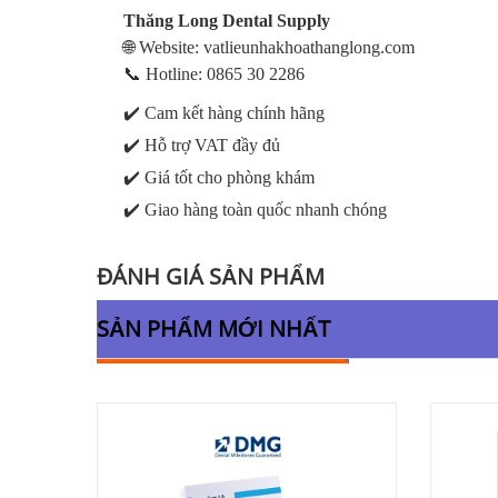
Thăng Long Dental Supply
🌐
Website: vatlieunhakhoathanglong.com
📞
Hotline: 0865 30 2286
✔️
Cam kết hàng chính hãng
✔️
Hỗ trợ VAT đầy đủ
✔️
Giá tốt cho phòng khám
✔️
Giao hàng toàn quốc nhanh chóng
ĐÁNH GIÁ SẢN PHẨM
SẢN PHẨM MỚI NHẤT