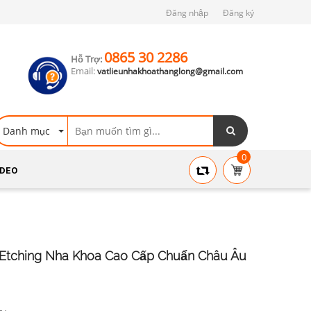
Đăng nhập
Đăng ký
0865 30 2286
Hỗ Trợ:
Email:
vatlieunhakhoathanglong@gmail.com
Danh mục
0
IDEO
l Etching Nha Khoa Cao Cấp Chuẩn Châu Âu