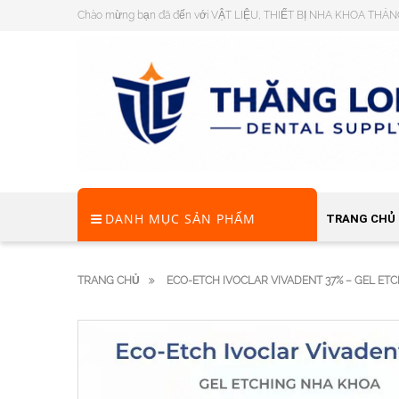
Chào mừng bạn đã đến với VẬT LIỆU, THIẾT BỊ NHA KHOA THĂ
DANH MỤC SẢN PHẨM
TRANG CHỦ
TRANG CHỦ
ECO-ETCH IVOCLAR VIVADENT 37% – GEL E