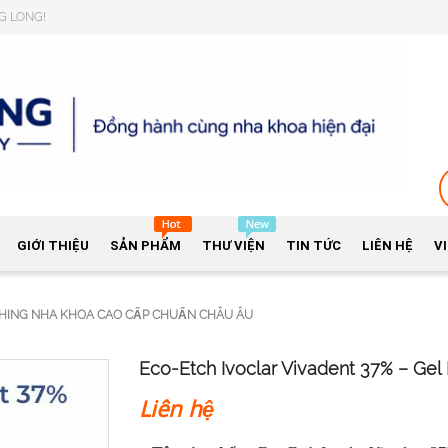
NG LONG!
GIỚI THIỆU
SẢN PHẨM
THƯ VIỆN
TIN TỨC
LIÊN HỆ
V
TCHING NHA KHOA CAO CẤP CHUẨN CHÂU ÂU
Eco-Etch Ivoclar Vivadent 37% – Ge
Liên hệ