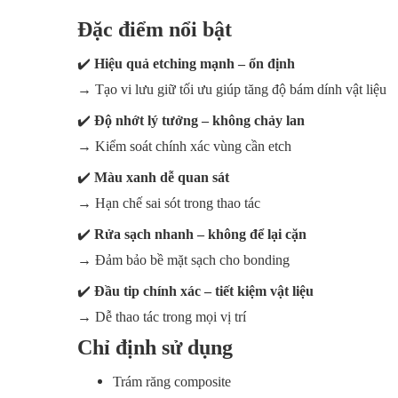
Đặc điểm nổi bật
✔️
Hiệu quả etching mạnh – ổn định
→ Tạo vi lưu giữ tối ưu giúp tăng độ bám dính vật liệu
✔️
Độ nhớt lý tưởng – không chảy lan
→ Kiểm soát chính xác vùng cần etch
✔️
Màu xanh dễ quan sát
→ Hạn chế sai sót trong thao tác
✔️
Rửa sạch nhanh – không để lại cặn
→ Đảm bảo bề mặt sạch cho bonding
✔️
Đầu tip chính xác – tiết kiệm vật liệu
→ Dễ thao tác trong mọi vị trí
Chỉ định sử dụng
Trám răng composite