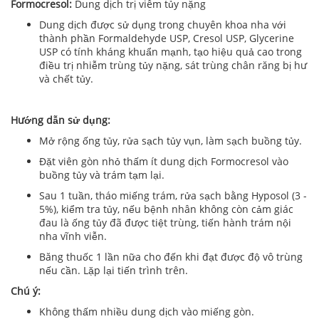
Formocresol:
Dung dịch trị viêm tủy nặng
Dung dịch được sử dụng trong chuyên khoa nha với
thành phần Formaldehyde USP, Cresol USP, Glycerine
USP có tính kháng khuẩn mạnh, tạo hiệu quả cao trong
điều trị nhiễm trùng tủy nặng, sát trùng chân răng bị hư
và chết tủy.
Hướng dẫn sử dụng:
Mở rộng ống tủy, rửa sạch tủy vụn, làm sạch buồng tủy.
Đặt viên gòn nhỏ thấm ít dung dịch Formocresol vào
buồng tủy và trám tạm lại.
Sau 1 tuần, tháo miếng trám, rửa sạch bằng Hyposol (3 -
5%), kiểm tra tủy, nếu bệnh nhân không còn cảm giác
đau là ống tủy đã được tiệt trùng, tiến hành trám nội
nha vĩnh viễn.
Băng thuốc 1 lần nữa cho đến khi đạt được độ vô trùng
nếu cần. Lặp lại tiến trình trên.
Chú ý:
Không thấm nhiều dung dịch vào miếng gòn.