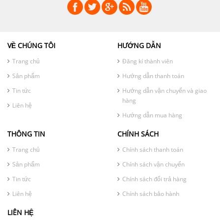
VỀ CHÚNG TÔI
HƯỚNG DẪN
Trang chủ
Đăng kí thành viên
Sản phẩm
Hướng dẫn thanh toán
Tin tức
Hướng dẫn vận chuyển và giao
hàng
Liên hệ
Hướng dẫn mua hàng
THÔNG TIN
CHÍNH SÁCH
Trang chủ
Chính sách thanh toán
Sản phẩm
Chính sách vận chuyển
Tin tức
Chính sách đổi trả hàng
Liên hệ
Chính sách bảo hành
LIÊN HỆ