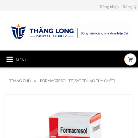
Đăng nhập
Đăng ký
MENU
TRANG CHỦ
FORMACRESOL-TF( SÁT TRÙNG TỦY CHẾT)