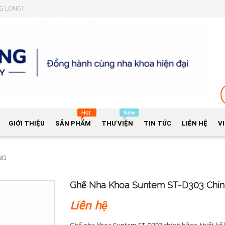
NG LONG!
GIỚI THIỆU
SẢN PHẨM
THƯ VIỆN
TIN TỨC
LIÊN HỆ
V
NG
Ghế Nha Khoa Suntem ST-D303 Chí
Liên hệ
Ghế nha khoa Suntem ST-D303 chính hãng, thiết kế h