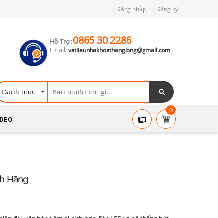
Đăng nhập
Đăng ký
0865 30 2286
Hỗ Trợ:
Email:
vatlieunhakhoathanglong@gmail.com
Danh mục
0
IDEO
nh Hãng
iện đại, vận hành êm ái, tích hợp đèn LED và hệ thống hút