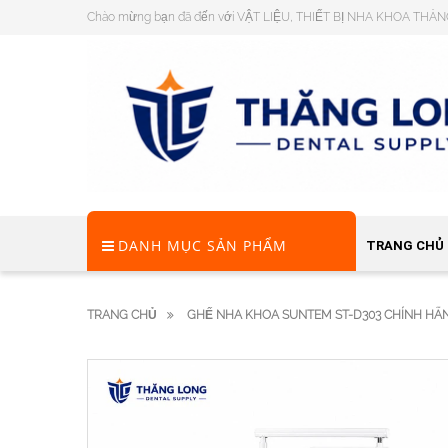
Chào mừng bạn đã đến với VẬT LIỆU, THIẾT BỊ NHA KHOA THĂ
DANH MỤC SẢN PHẨM
TRANG CHỦ
TRANG CHỦ
GHẾ NHA KHOA SUNTEM ST-D303 CHÍNH HÃ