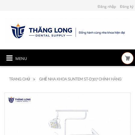
Đăng nhập
Đăng ký
MENU
TRANG CHỦ
GHẾ NHA KHOA SUNTEM ST-D307 CHÍNH HÃNG