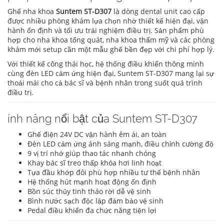
Ghế nha khoa
Suntem ST-D307
là dòng dental unit cao cấp
được nhiều phòng khám lựa chọn nhờ thiết kế hiện đại, vận
hành ổn định và tối ưu trải nghiệm điều trị. Sản phẩm phù
hợp cho nha khoa tổng quát, nha khoa thẩm mỹ và các phòng
khám mới setup cần một mẫu ghế bền đẹp với chi phí hợp lý.
Với thiết kế công thái học, hệ thống điều khiển thông minh
cùng đèn LED cảm ứng hiện đại, Suntem ST-D307 mang lại sự
thoải mái cho cả bác sĩ và bệnh nhân trong suốt quá trình
điều trị.
ính năng nổi bật của Suntem ST-D307
Ghế điện 24V DC vận hành êm ái, an toàn
Đèn LED cảm ứng ánh sáng mạnh, điều chỉnh cường độ
9 vị trí nhớ giúp thao tác nhanh chóng
Khay bác sĩ treo thấp khóa hơi linh hoạt
Tựa đầu khớp đôi phù hợp nhiều tư thế bệnh nhân
Hệ thống hút mạnh hoạt động ổn định
Bồn súc thủy tinh tháo rời dễ vệ sinh
Bình nước sạch độc lập đảm bảo vệ sinh
Pedal điều khiển đa chức năng tiện lợi