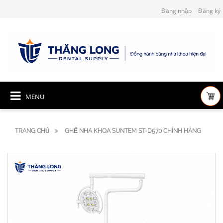
Đăng nhập
Đăng ký
MENU
TRANG CHỦ
GHẾ NHA KHOA SUNTEM ST-D570 CHÍNH HÃNG