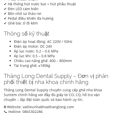
✔ Hệ thống hút nước bọt + hút phẫu thuật
✔ Đèn LED cảm biến
✔ Bồn nhổ sứ tháo rời
✔ Pedal điều khiển đa hướng
✔ Ghế bác sĩ đi kèm
Thông số kỹ thuật
Điện áp hoạt động: AC 220V / 50Hz
Điện áp motor: DC 24V
Áp lực nước: 0.2 – 0.6 MPa
Áp lực khí: 0.5 – 0.8 MPa
Chiều cao nâng ghế: 400 – 800mm
Tải trọng ghế: ≤180kg
Thăng Long Dental Supply – Đơn vị phân
phối thiết bị nha khoa chính hãng
Thăng Long Dental Supply chuyên cung cấp ghế nha khoa
Suntem chính hãng với đầy đủ giấy tờ CO, CQ, hỗ trợ vận
chuyển – lắp đặt toàn quốc và bảo hành uy tín.
🌐 Website: vatlieunhakhoathanglong.com
📞 Hotline: 0865302286