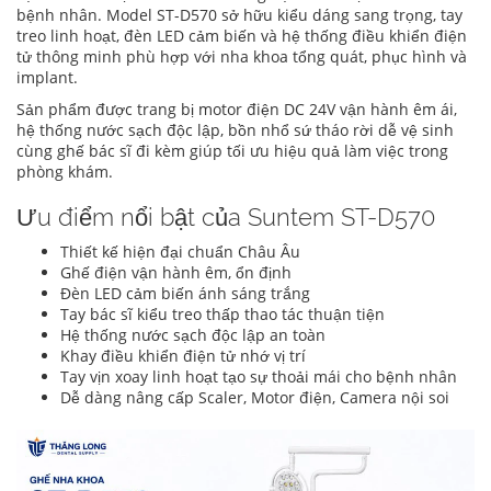
bệnh nhân. Model ST-D570 sở hữu kiểu dáng sang trọng, tay
treo linh hoạt, đèn LED cảm biến và hệ thống điều khiển điện
tử thông minh phù hợp với nha khoa tổng quát, phục hình và
implant.
Sản phẩm được trang bị motor điện DC 24V vận hành êm ái,
hệ thống nước sạch độc lập, bồn nhổ sứ tháo rời dễ vệ sinh
cùng ghế bác sĩ đi kèm giúp tối ưu hiệu quả làm việc trong
phòng khám.
Ưu điểm nổi bật của Suntem ST-D570
Thiết kế hiện đại chuẩn Châu Âu
Ghế điện vận hành êm, ổn định
Đèn LED cảm biến ánh sáng trắng
Tay bác sĩ kiểu treo thấp thao tác thuận tiện
Hệ thống nước sạch độc lập an toàn
Khay điều khiển điện tử nhớ vị trí
Tay vịn xoay linh hoạt tạo sự thoải mái cho bệnh nhân
Dễ dàng nâng cấp Scaler, Motor điện, Camera nội soi