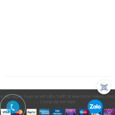
© Bản quyền thuộc về VẬT LIỆU, THIẾT BỊ NHA KHOA THĂNG LONG
| Cung cấp bởi Sapo