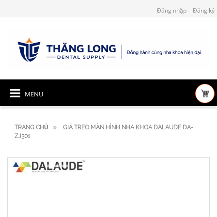
Đăng nhập
Đăng ký
MENU
TRANG CHỦ
GIÁ TREO MÀN HÌNH NHA KHOA DALAUDE DA-
ZJ301