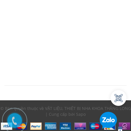
© Bản quyền thuộc về VẬT LIỆU, THIẾT BỊ NHA KHOA THĂNG LONG
| Cung cấp bởi Sapo