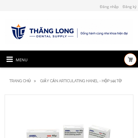
Đăng nhập
Đăng ký
MENU
TRANG CHỦ
GIẤY CẮN ARTICULATING HANEL - HỘP 144 TỜ