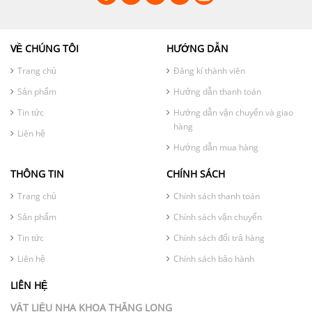
VỀ CHÚNG TÔI
HƯỚNG DẪN
Trang chủ
Đăng kí thành viên
Sản phẩm
Hướng dẫn thanh toán
Tin tức
Hướng dẫn vận chuyển và giao
hàng
Liên hệ
Hướng dẫn mua hàng
THÔNG TIN
CHÍNH SÁCH
Trang chủ
Chính sách thanh toán
Sản phẩm
Chính sách vận chuyển
Tin tức
Chính sách đổi trả hàng
Liên hệ
Chính sách bảo hành
LIÊN HỆ
VẬT LIỆU NHA KHOA THĂNG LONG