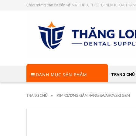
Chào mừng bạn đã đến với VẬT LIỆU, THIẾT BỊ NHA KHOA THĂ
DANH MỤC SẢN PHẨM
TRANG CHỦ
TRANG CHỦ
KIM CƯƠNG GẮN RĂNG SWAROVSKI GEM