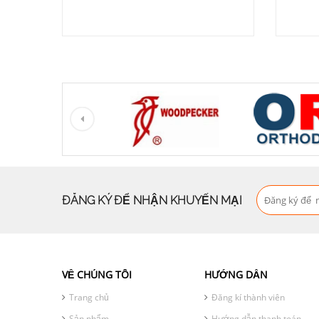
ĐĂNG KÝ ĐỂ NHẬN KHUYẾN MẠI
VỀ CHÚNG TÔI
HƯỚNG DẪN
Trang chủ
Đăng kí thành viên
Sản phẩm
Hướng dẫn thanh toán