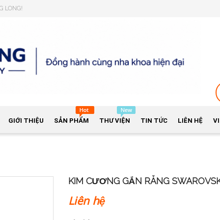
NG LONG!
GIỚI THIỆU
SẢN PHẨM
THƯ VIỆN
TIN TỨC
LIÊN HỆ
V
KIM CƯƠNG GẮN RĂNG SWAROVSK
Liên hệ