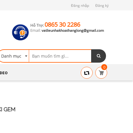
Đăng nhập
Đăng ký
0865 30 2286
Hỗ Trợ:
Email:
vatlieunhakhoathanglong@gmail.com
Danh mục
0
IDEO
I GEM