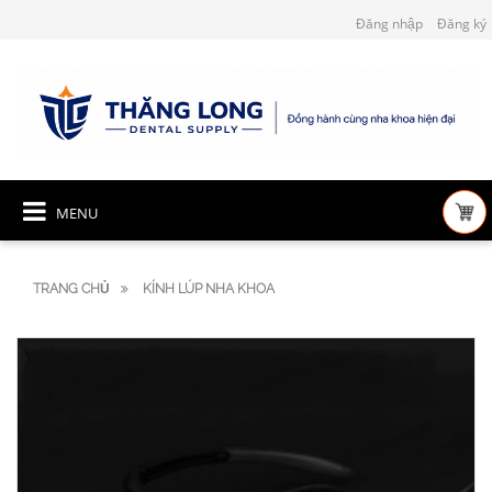
Đăng nhập
Đăng ký
MENU
TRANG CHỦ
KÍNH LÚP NHA KHOA