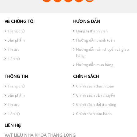
VỀ CHÚNG TÔI
HƯỚNG DẪN
Trang chủ
Đăng kí thành viên
Sản phẩm
Hướng dẫn thanh toán
Tin tức
Hướng dẫn vận chuyển và giao
hàng
Liên hệ
Hướng dẫn mua hàng
THÔNG TIN
CHÍNH SÁCH
Trang chủ
Chính sách thanh toán
Sản phẩm
Chính sách vận chuyển
Tin tức
Chính sách đổi trả hàng
Liên hệ
Chính sách bảo hành
LIÊN HỆ
VẬT LIỆU NHA KHOA THĂNG LONG