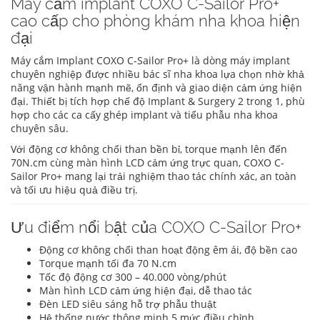
Máy cắm implant COXO C-Sailor Pro+
cao cấp cho phòng khám nha khoa hiện
đại
Máy cắm Implant COXO C-Sailor Pro+ là dòng máy implant
chuyên nghiệp được nhiều bác sĩ nha khoa lựa chọn nhờ khả
năng vận hành mạnh mẽ, ổn định và giao diện cảm ứng hiện
đại. Thiết bị tích hợp chế độ Implant & Surgery 2 trong 1, phù
hợp cho các ca cấy ghép implant và tiểu phẫu nha khoa
chuyên sâu.
Với động cơ không chổi than bền bỉ, torque mạnh lên đến
70N.cm cùng màn hình LCD cảm ứng trực quan, COXO C-
Sailor Pro+ mang lại trải nghiệm thao tác chính xác, an toàn
và tối ưu hiệu quả điều trị.
Ưu điểm nổi bật của COXO C-Sailor Pro+
Động cơ không chổi than hoạt động êm ái, độ bền cao
Torque mạnh tối đa 70 N.cm
Tốc độ động cơ 300 – 40.000 vòng/phút
Màn hình LCD cảm ứng hiện đại, dễ thao tác
Đèn LED siêu sáng hỗ trợ phẫu thuật
Hệ thống nước thông minh 5 mức điều chỉnh