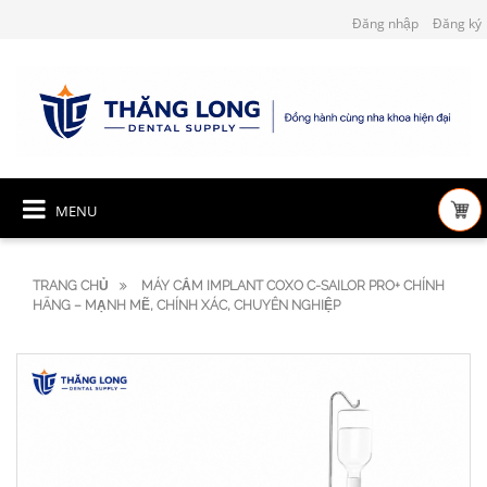
Đăng nhập
Đăng ký
MENU
TRANG CHỦ
MÁY CẮM IMPLANT COXO C-SAILOR PRO+ CHÍNH
HÃNG – MẠNH MẼ, CHÍNH XÁC, CHUYÊN NGHIỆP