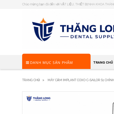
Chào mừng bạn đã đến với VẬT LIỆU, THIẾT BỊ NHA KHOA THĂ
DANH MỤC SẢN PHẨM
TRANG CHỦ
TRANG CHỦ
MÁY CẮM IMPLANT COXO C-SAILOR S1 CHÍN