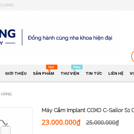
NG LONG!
GIỚI THIỆU
SẢN PHẨM
THƯ VIỆN
TIN TỨC
LIÊN HỆ
V
H HÃNG
Máy Cắm Implant COXO C-Sailor S1 
23.000.000₫
25.000.000₫