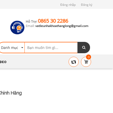
Đăng nhập
Đăng ký
0865 30 2286
Hỗ Trợ:
Email:
vatlieunhakhoathanglong@gmail.com
Danh mục
0
IDEO
Chính Hãng