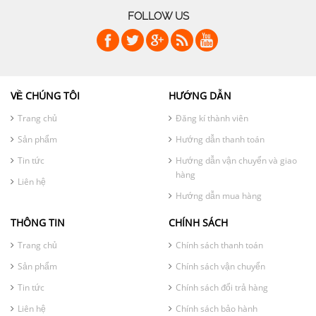
FOLLOW US
VỀ CHÚNG TÔI
HƯỚNG DẪN
Trang chủ
Đăng kí thành viên
Sản phẩm
Hướng dẫn thanh toán
Tin tức
Hướng dẫn vận chuyển và giao
hàng
Liên hệ
Hướng dẫn mua hàng
THÔNG TIN
CHÍNH SÁCH
Trang chủ
Chính sách thanh toán
Sản phẩm
Chính sách vận chuyển
Tin tức
Chính sách đổi trả hàng
Liên hệ
Chính sách bảo hành