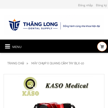
Đăng nhập
Đăng ký
MENU
TRANG CHỦ
MÁY CHỤP X QUANG CẦM TAY BLX-10