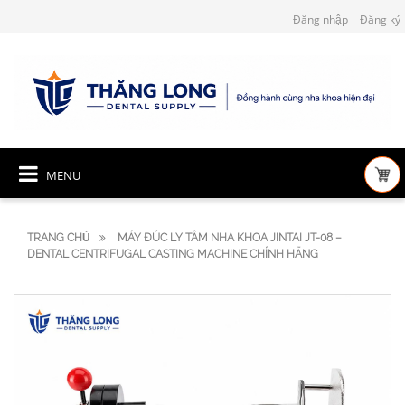
Đăng nhập
Đăng ký
MENU
TRANG CHỦ
MÁY ĐÚC LY TÂM NHA KHOA JINTAI JT-08 –
DENTAL CENTRIFUGAL CASTING MACHINE CHÍNH HÃNG