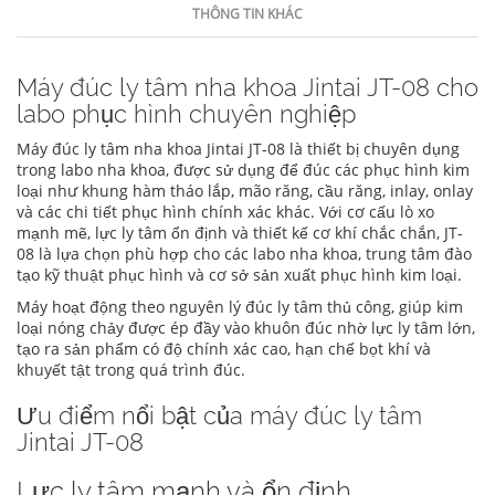
THÔNG TIN KHÁC
Máy đúc ly tâm nha khoa Jintai JT-08 cho
labo phục hình chuyên nghiệp
Máy đúc ly tâm nha khoa Jintai JT-08 là thiết bị chuyên dụng
trong labo nha khoa, được sử dụng để đúc các phục hình kim
loại như khung hàm tháo lắp, mão răng, cầu răng, inlay, onlay
và các chi tiết phục hình chính xác khác. Với cơ cấu lò xo
mạnh mẽ, lực ly tâm ổn định và thiết kế cơ khí chắc chắn, JT-
08 là lựa chọn phù hợp cho các labo nha khoa, trung tâm đào
tạo kỹ thuật phục hình và cơ sở sản xuất phục hình kim loại.
Máy hoạt động theo nguyên lý đúc ly tâm thủ công, giúp kim
loại nóng chảy được ép đầy vào khuôn đúc nhờ lực ly tâm lớn,
tạo ra sản phẩm có độ chính xác cao, hạn chế bọt khí và
khuyết tật trong quá trình đúc.
Ưu điểm nổi bật của máy đúc ly tâm
Jintai JT-08
Lực ly tâm mạnh và ổn định