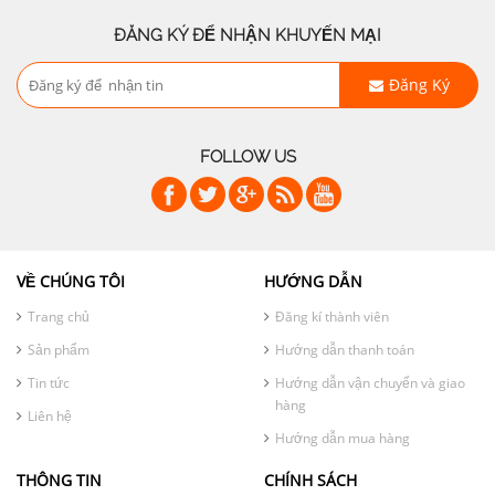
ĐĂNG KÝ ĐỂ NHẬN KHUYẾN MẠI
Đăng Ký
FOLLOW US
VỀ CHÚNG TÔI
HƯỚNG DẪN
Trang chủ
Đăng kí thành viên
Sản phẩm
Hướng dẫn thanh toán
Tin tức
Hướng dẫn vận chuyển và giao
hàng
Liên hệ
Hướng dẫn mua hàng
THÔNG TIN
CHÍNH SÁCH