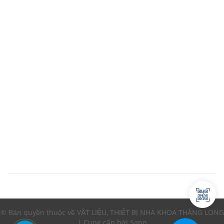
© Bản quyền thuộc về VẬT LIỆU, THIẾT BỊ NHA KHOA THĂNG LONG
| Cung cấp bởi Sapo