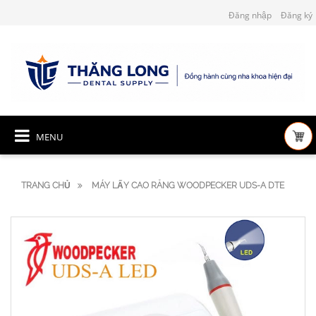
Đăng nhập
Đăng ký
MENU
TRANG CHỦ
MÁY LẤY CAO RĂNG WOODPECKER UDS-A DTE