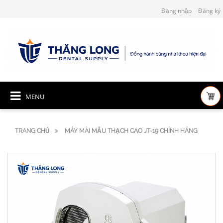
Đăng nhập
Đăng ký
MENU
TRANG CHỦ
MÁY MÀI MẪU THẠCH CAO JT-19 CHÍNH HÃNG