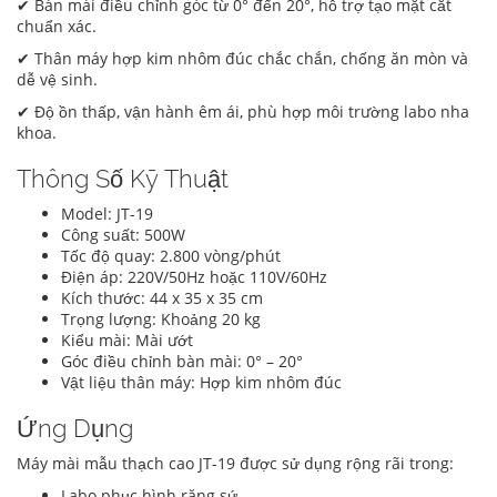
✔ Bàn mài điều chỉnh góc từ 0° đến 20°, hỗ trợ tạo mặt cắt
chuẩn xác.
✔ Thân máy hợp kim nhôm đúc chắc chắn, chống ăn mòn và
dễ vệ sinh.
✔ Độ ồn thấp, vận hành êm ái, phù hợp môi trường labo nha
khoa.
Thông Số Kỹ Thuật
Model: JT-19
Công suất: 500W
Tốc độ quay: 2.800 vòng/phút
Điện áp: 220V/50Hz hoặc 110V/60Hz
Kích thước: 44 x 35 x 35 cm
Trọng lượng: Khoảng 20 kg
Kiểu mài: Mài ướt
Góc điều chỉnh bàn mài: 0° – 20°
Vật liệu thân máy: Hợp kim nhôm đúc
Ứng Dụng
Máy mài mẫu thạch cao JT-19 được sử dụng rộng rãi trong:
Labo phục hình răng sứ.