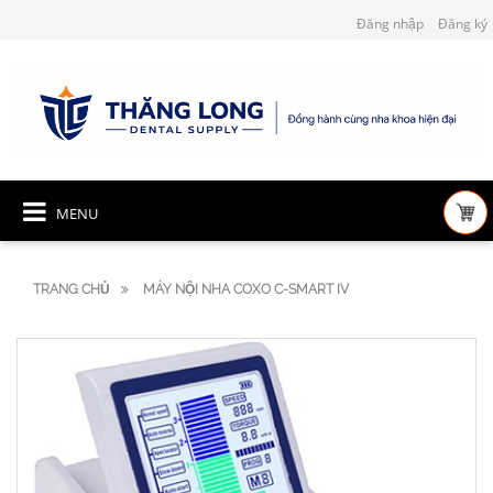
Đăng nhập
Đăng ký
MENU
TRANG CHỦ
MÁY NỘI NHA COXO C-SMART IV