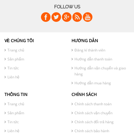
FOLLOW US
VỀ CHÚNG TÔI
HƯỚNG DẪN
Trang chủ
Đăng kí thành viên
Sản phẩm
Hướng dẫn thanh toán
Tin tức
Hướng dẫn vận chuyển và giao
hàng
Liên hệ
Hướng dẫn mua hàng
THÔNG TIN
CHÍNH SÁCH
Trang chủ
Chính sách thanh toán
Sản phẩm
Chính sách vận chuyển
Tin tức
Chính sách đổi trả hàng
Liên hệ
Chính sách bảo hành