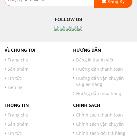
Đăng Ký
FOLLOW US
VỀ CHÚNG TÔI
HƯỚNG DẪN
Trang chủ
Đăng kí thành viên
Sản phẩm
Hướng dẫn thanh toán
Tin tức
Hướng dẫn vận chuyển
và giao hàng
Liên hệ
Hướng dẫn mua hàng
THÔNG TIN
CHÍNH SÁCH
Trang chủ
Chính sách thanh toán
Sản phẩm
Chính sách vận chuyển
Tin tức
Chính sách đổi trả hàng