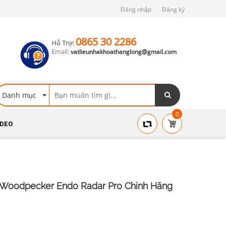
Đăng nhập
Đăng ký
0865 30 2286
Hỗ Trợ:
Email:
vatlieunhakhoathanglong@gmail.com
Danh mục
0
IDEO
 Woodpecker Endo Radar Pro Chính Hãng