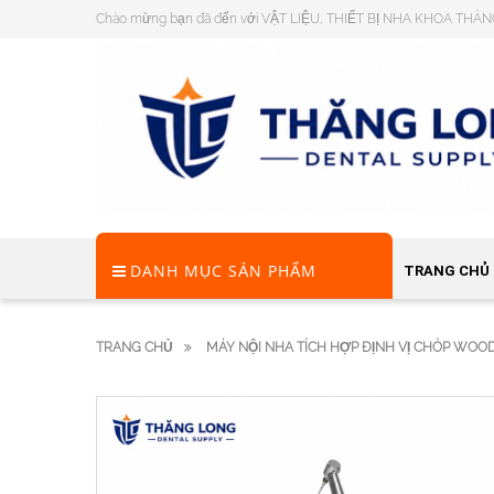
Chào mừng bạn đã đến với VẬT LIỆU, THIẾT BỊ NHA KHOA THĂ
DANH MỤC SẢN PHẨM
TRANG CHỦ
TRANG CHỦ
MÁY NỘI NHA TÍCH HỢP ĐỊNH VỊ CHÓP WO