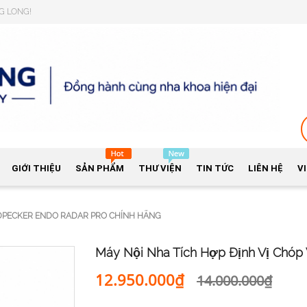
NG LONG!
GIỚI THIỆU
SẢN PHẨM
THƯ VIỆN
TIN TỨC
LIÊN HỆ
V
ODPECKER ENDO RADAR PRO CHÍNH HÃNG
Máy Nội Nha Tích Hợp Định Vị Chóp
12.950.000₫
14.000.000₫