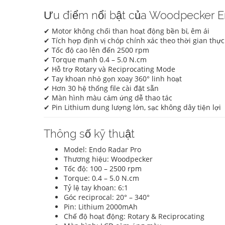
Ưu điểm nổi bật của Woodpecker E
✔ Motor không chổi than hoạt động bền bỉ, êm ái
✔ Tích hợp định vị chóp chính xác theo thời gian thực
✔ Tốc độ cao lên đến 2500 rpm
✔ Torque mạnh 0.4 – 5.0 N.cm
✔ Hỗ trợ Rotary và Reciprocating Mode
✔ Tay khoan nhỏ gọn xoay 360° linh hoạt
✔ Hơn 30 hệ thống file cài đặt sẵn
✔ Màn hình màu cảm ứng dễ thao tác
✔ Pin Lithium dung lượng lớn, sạc không dây tiện lợi
Thông số kỹ thuật
Model: Endo Radar Pro
Thương hiệu: Woodpecker
Tốc độ: 100 – 2500 rpm
Torque: 0.4 – 5.0 N.cm
Tỷ lệ tay khoan: 6:1
Góc reciprocal: 20° – 340°
Pin: Lithium 2000mAh
Chế độ hoạt động: Rotary & Reciprocating