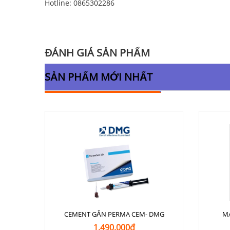
Hotline: 0865302286
ĐÁNH GIÁ SẢN PHẨM
SẢN PHẨM MỚI NHẤT
CEMENT GẮN PERMA CEM- DMG
M
1.490.000₫