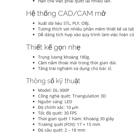
Hạn chế việc phải quét lại nhiều lần.
Hệ thống CAD/CAM mở
Xuất dữ liệu STL, PLY, OBJ.
Tương thích với nhiều phần mềm thiết kế và l
Dễ dàng tích hợp vào quy trình làm việc hiện có
Thiết kế gọn nhẹ
Trọng lượng khoảng 180g.
Cầm nắm thoải mái trong thời gian dài.
Tăng trải nghiệm sử dụng cho bác sĩ.
Thông số kỹ thuật
Model: DL-300P
Công nghệ quét: Triangulation 3D
Nguồn sáng: LED
Độ chính xác: 10 μm
Tốc độ quét: 30 FPS
Thời gian quét 1 hàm: Khoảng 30 giây
Trường quét (FOV): 17 × 15 mm
Độ sâu quét: 2 – 18 mm