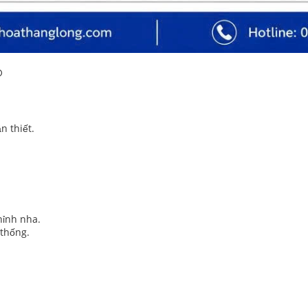
P
n thiết.
hỉnh nha.
 thống.