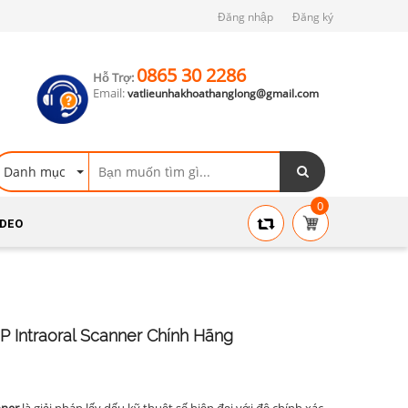
Đăng nhập
Đăng ký
0865 30 2286
Hỗ Trợ:
Email:
vatlieunhakhoathanglong@gmail.com
Danh mục
0
IDEO
 Intraoral Scanner Chính Hãng
nner
là giải pháp lấy dấu kỹ thuật số hiện đại với độ chính xác