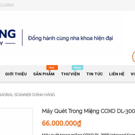
NG LONG!
GIỚI THIỆU
SẢN PHẨM
THƯ VIỆN
TIN TỨC
LIÊN HỆ
V
TRAORAL SCANNER CHÍNH HÃNG
Máy Quét Trong Miệng COXO DL-300P
66.000.000₫
Máy quét trong miệng COXO DL-300P Intraoral Sca