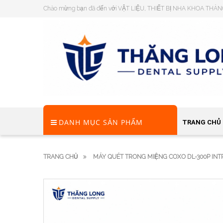
Chào mừng bạn đã đến với VẬT LIỆU, THIẾT BỊ NHA KHOA THĂ
DANH MỤC SẢN PHẨM
TRANG CHỦ
TRANG CHỦ
MÁY QUÉT TRONG MIỆNG COXO DL-300P IN