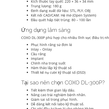
Kích thước tay quét: 220 × 36 × 34 mm
Trọng lượng: 180 g
Định dạng xuất dữ liệu: STL, PLY, OBJ
Kết nối CAD/CAM: Hệ mở (Open System)
Đầu quét hấp tiệt trùng: 80 – 100 lần
Ứng dụng lâm sàng
COXO DL-300P phù hợp cho nhiều lĩnh vực điều trị nh
Phục hình răng sứ đơn lẻ
Inlay – Onlay
Cầu răng
Implant
Chỉnh nha trong suốt
Hàm tháo lắp kỹ thuật số
Thiết kế nụ cười kỹ thuật số (DSD)
Tại sao nên chọn COXO DL-300P?
Tiết kiệm thời gian lấy dấu.
Nâng cao trải nghiệm bệnh nhân.
Giảm sai số trong phục hình.
Dễ dàng kết nối labo kỹ thuật số.
Chi phí đầu tư hợp lý cho phòng khám.