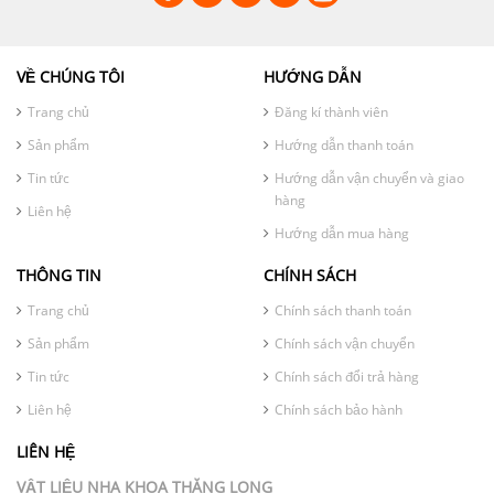
VỀ CHÚNG TÔI
HƯỚNG DẪN
Trang chủ
Đăng kí thành viên
Sản phẩm
Hướng dẫn thanh toán
Tin tức
Hướng dẫn vận chuyển và giao
hàng
Liên hệ
Hướng dẫn mua hàng
THÔNG TIN
CHÍNH SÁCH
Trang chủ
Chính sách thanh toán
Sản phẩm
Chính sách vận chuyển
Tin tức
Chính sách đổi trả hàng
Liên hệ
Chính sách bảo hành
LIÊN HỆ
VẬT LIỆU NHA KHOA THĂNG LONG