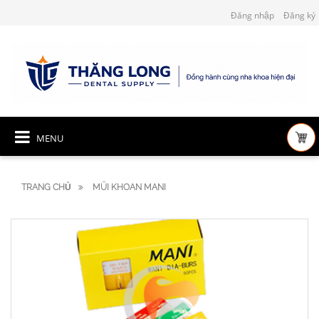
Đăng nhập
Đăng ký
MENU
TRANG CHỦ
MŨI KHOAN MANI